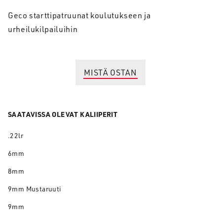
Geco starttipatruunat koulutukseen ja
urheilukilpailuihin
MISTÄ OSTAN
SAATAVISSA OLEVAT KALIIPERIT
.22lr
6mm
8mm
9mm Mustaruuti
9mm