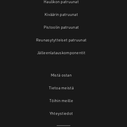
Haulikon patruunat
Kiväärin patruunat
Pistoolin patruunat
Reunasytytteiset patruunat
Jälleenlatauskomponentit
Mistä ostan
Tietoa meistä
Töihin meille
Yhteystiedot