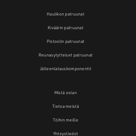
Haulikon patruunat
Kiväärin patruunat
Pistoolin patruunat
Reunasytytteiset patruunat
Jälleenlatauskomponentit
Mistä ostan
Tietoa meistä
Töihin meille
Yhteystiedot