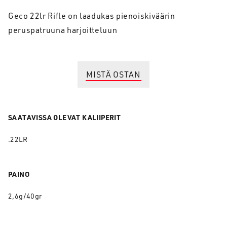
Geco 22lr Rifle on laadukas pienoiskiväärin
peruspatruuna harjoitteluun
MISTÄ OSTAN
SAATAVISSA OLEVAT KALIIPERIT
.22LR
PAINO
2,6g/40gr