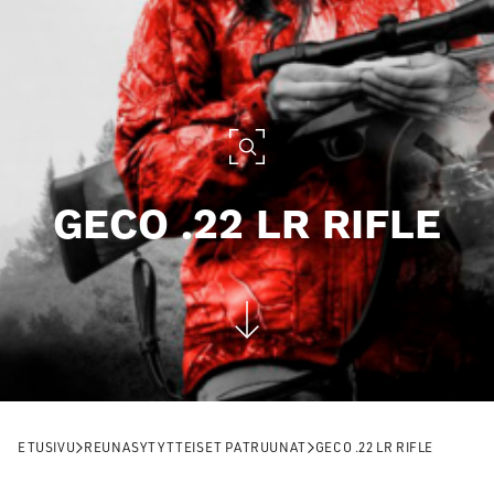
GECO .22 LR RIFLE
ETUSIVU
REUNASYTYTTEISET PATRUUNAT
GECO .22 LR RIFLE