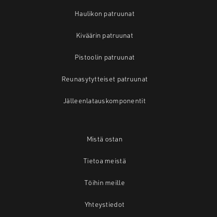
Haulikon patruunat
Kiväärin patruunat
Pistoolin patruunat
Reunasytytteiset patruunat
Jälleenlatauskomponentit
Mistä ostan
Tietoa meistä
Töihin meille
Yhteystiedot